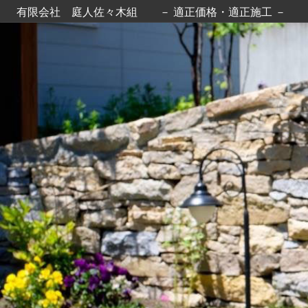
コ
有限会社 庭人佐々木組 － 適正価格・適正施工 －
ン
テ
ン
ツ
へ
ス
キ
ッ
プ